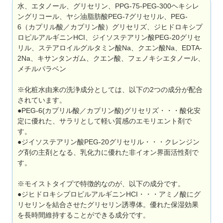
水、エタノール、グリセリン、PPG-75-PEG-300ヘキシレ
ングリコール、ヤシ油脂肪酸PEG-7グリセリル、PEG-
6（カプリル酸／カプリン酸）グリセリズ、ジヒドロキシプ
ロピルアルギニンHCI、ジイソステアリン酸PEG-20グリセ
リル、ステアロイルグルタミン酸Na、クエン酸Na、EDTA-
2Na、キサンタンガム、クエン酸、フェノキシエタノール、
メチルパラベン
※化粧水由来の洗浄成分としては、以下の2つの成分が配合
されています。
●PEG-6(カプリル酸／カプリン酸)グリセリズ・・・酸化安
定に優れた、サラリとして軽い質感のエモリエント剤で
す。
●ジイソステアリン酸PEG-20グリセリル・・・クレンジン
グ剤の主剤となる、乳化力に優れた非イオン界面活性剤で
す。
※モイストタイプで特徴的なのが、以下の成分です。
●ジヒドロキシプロピルアルギニンHCI・・・アミノ酸にグ
リセリンを結合させたグリセリン誘導体。優れた保湿効果
を長時間維持することができる成分です。