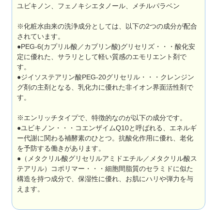
ユビキノン、フェノキシエタノール、メチルパラベン
※化粧水由来の洗浄成分としては、以下の2つの成分が配合
されています。
●PEG-6(カプリル酸／カプリン酸)グリセリズ・・・酸化安
定に優れた、サラリとして軽い質感のエモリエント剤で
す。
●ジイソステアリン酸PEG-20グリセリル・・・クレンジン
グ剤の主剤となる、乳化力に優れた非イオン界面活性剤で
す。
※エンリッチタイプで、特徴的なのが以下の成分です。
●ユビキノン・・・コエンザイムQ10と呼ばれる、エネルギ
ー代謝に関わる補酵素のひとつ。抗酸化作用に優れ、老化
を予防する働きがあります。
●（メタクリル酸グリセリルアミドエチル／メタクリル酸ス
テアリル）コポリマー・・・細胞間脂質のセラミドに似た
構造を持つ成分で、保湿性に優れ、お肌にハリや弾力を与
えます。