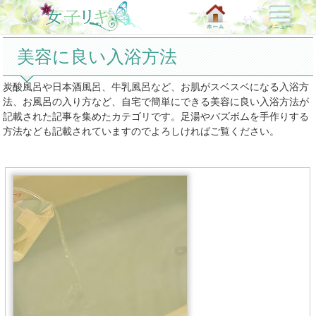
美容に良い入浴方法
炭酸風呂や日本酒風呂、牛乳風呂など、お肌がスベスベになる入浴方
法、お風呂の入り方など、自宅で簡単にできる美容に良い入浴方法が
記載された記事を集めたカテゴリです。足湯やバズボムを手作りする
方法なども記載されていますのでよろしければご覧ください。