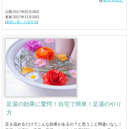
続きを読む
公開:2017年02月28日
更新:
2017年11月18日
[
美容に良い入浴方法
]
足湯の効果に驚愕！自宅で簡単！足湯のやり
方
足を温めるだけでこんな効果があるの？と思うこと間違いなし！