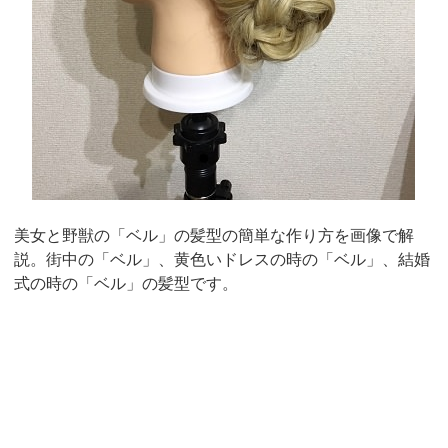
美女と野獣の「ベル」の髪型の簡単な作り方を画像で解
説。街中の「ベル」、黄色いドレスの時の「ベル」、結婚
式の時の「ベル」の髪型です。