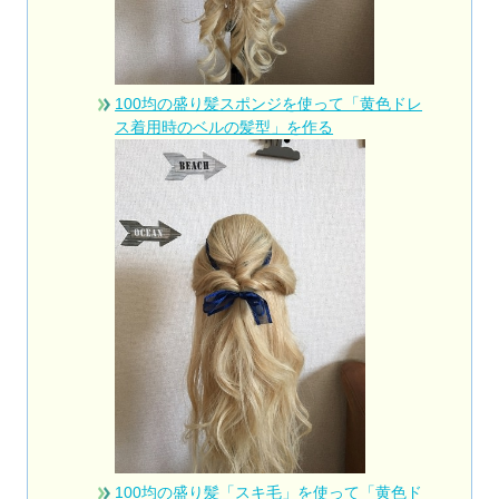
100均の盛り髪スポンジを使って「黄色ドレ
ス着用時のベルの髪型」を作る
100均の盛り髪「スキ毛」を使って「黄色ド