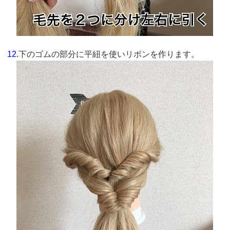
12.
下のゴムの部分に平紐を使いリボンを作ります。