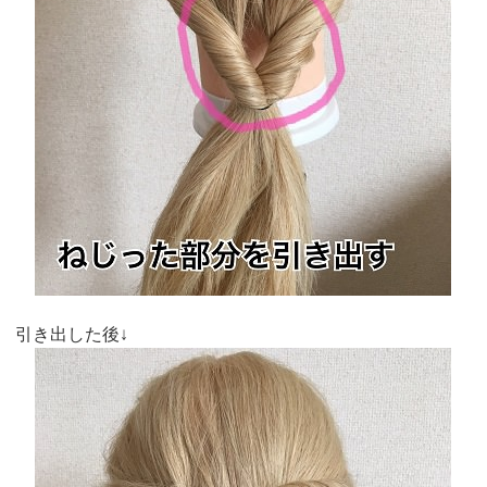
引き出した後↓