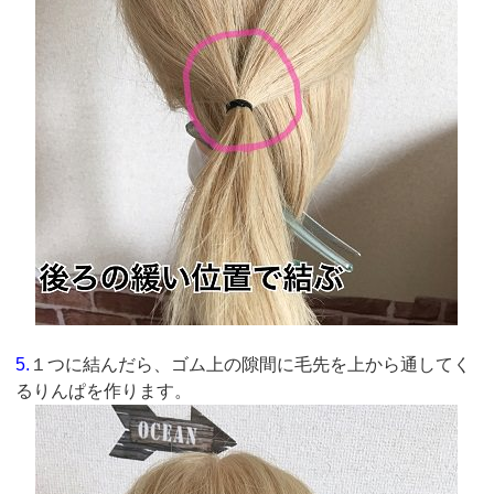
5.
１つに結んだら、ゴム上の隙間に毛先を上から通してく
るりんぱを作ります。