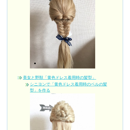
美女と野獣「黄色ドレス着用時の髪型」
シニヨンで「黄色ドレス着用時のベルの髪
型」を作る