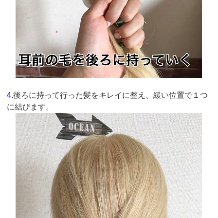
4.
後ろに持って行った髪をキレイに整え、緩い位置で１つ
に結びます。