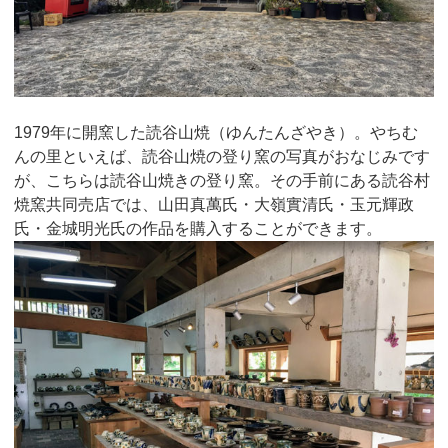
1979年に開窯した読谷山焼（ゆんたんざやき）。やちむ
んの里といえば、読谷山焼の登り窯の写真がおなじみです
が、こちらは読谷山焼きの登り窯。その手前にある読谷村
焼窯共同売店では、山田真萬氏・大嶺實清氏・玉元輝政
氏・金城明光氏の作品を購入することができます。