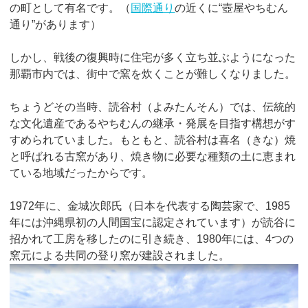
の町として有名です。（
国際通り
の近くに“壺屋やちむん
通り”があります）
しかし、戦後の復興時に住宅が多く立ち並ぶようになった
那覇市内では、街中で窯を炊くことが難しくなりました。
ちょうどその当時、読谷村（よみたんそん）では、伝統的
な文化遺産であるやちむんの継承・発展を目指す構想がす
すめられていました。もともと、読谷村は喜名（きな）焼
と呼ばれる古窯があり、焼き物に必要な種類の土に恵まれ
ている地域だったからです。
1972年に、金城次郎氏（日本を代表する陶芸家で、1985
年には沖縄県初の人間国宝に認定されています）が読谷に
招かれて工房を移したのに引き続き、1980年には、4つの
窯元による共同の登り窯が建設されました。