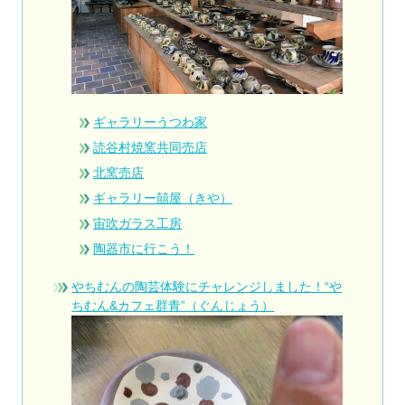
ギャラリーうつわ家
読谷村焼窯共同売店
北窯売店
ギャラリー囍屋（きや）
宙吹ガラス工房
陶器市に行こう！
やちむんの陶芸体験にチャレンジしました！“や
ちむん&カフェ群青”（ぐんじょう）