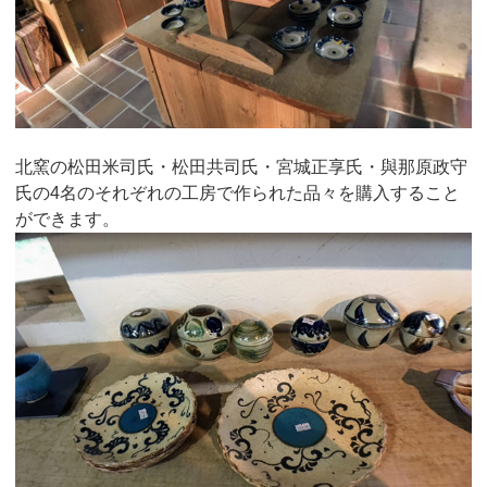
北窯の松田米司氏・松田共司氏・宮城正享氏・與那原政守
氏の4名のそれぞれの工房で作られた品々を購入すること
ができます。