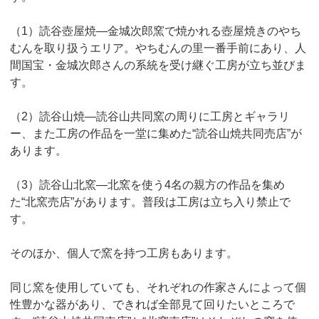
（1）読谷壺屋焼―金城次郎窯で焼かれる壺屋焼きのやち
むんを取り扱うエリア。やちむんの里一番手前にあり、人
間国宝・金城次郎さんの系統を受け継ぐ工房が立ち並びま
す。
（2）読谷山焼―読谷山共同窯の周りに工房とギャラリ
ー、また工房の作品を一堂に集めた“読谷山焼共同売店”が
あります。
（3）読谷山北窯―北窯を使う4名の親方の作品を集め
た“北窯売店”があります。普段は工房は立ち入り禁止で
す。
そのほか、個人で窯を持つ工房もあります。
同じ窯を使用していても、それぞれの作家さんによって個
性豊かな器があり、できれば全部見て回りたいところで