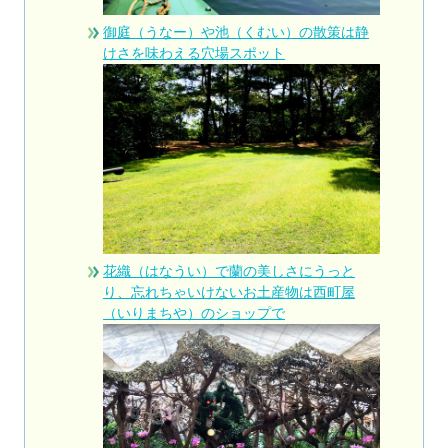
御庭（うなー）や池（くむい）の散策は静
けさを味わえる穴場スポット
花織（はなうい）で蘭の美しさにうっと
り、忘れちゃいけないお土産物は西町屋
（いりまちや）のショップで