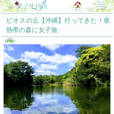
ビオスの丘【沖縄】行ってきた！亜
熱帯の森に女子旅