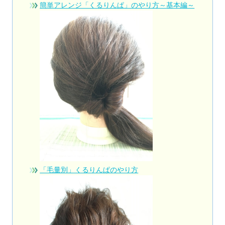
簡単アレンジ「くるりんぱ」のやり方～基本編～
「毛量別」くるりんぱのやり方