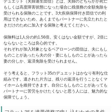
デュエット（夫婦連生団信）とは、夫婦のどちらかが死亡
もしくは高度障害状態になった場合に残債務の全額免除を
受けられる保険のことです。3大疾病保障付き団信での利
用はできないため、あくまでもパートナーに先立たれたと
きだけのために加入する保険と考えてください。
保険料は1人分の約1.56倍。安くはない金額ですが、2倍に
ならないところは良心的です。
それぞれが加入対象となるペアローンの団信は、夫にもし
ものことがあったら夫の分・妻にもしものことがあったら
妻の分しか、返済免除を受けられません。
そう考えると、フラット35のデュエットはかなり有利な仕
組みです。遺された片方は、残りの返済を行うことなくマ
イホームを維持できます。自分にもしものことがあっても
パートナーに苦労をかけたくないと思う人には、魅力的な
保障でしょう。
フラット35を連帯債務で申し込むための条件