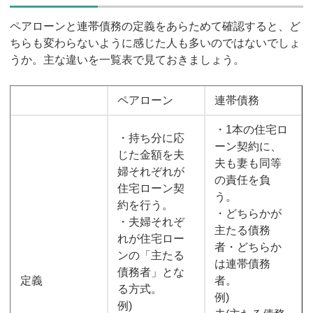
ペアローンと連帯債務の定義をあらためて確認すると、ど
ちらも変わらないように感じた人も多いのではないでしょ
うか。主な違いを一覧表で見ておきましょう。
ペアローン
連帯債務
・1本の住宅ロ
・持ち分に応
ーン契約に、
じた金額を夫
夫も妻も同等
婦それぞれが
の責任を負
住宅ローン契
う。
約を行う。
・どちらかが
・夫婦それぞ
主たる債務
れが住宅ロー
者・どちらか
ンの「主たる
は連帯債務
債務者」とな
定義
者。
る方式。
例)
例)