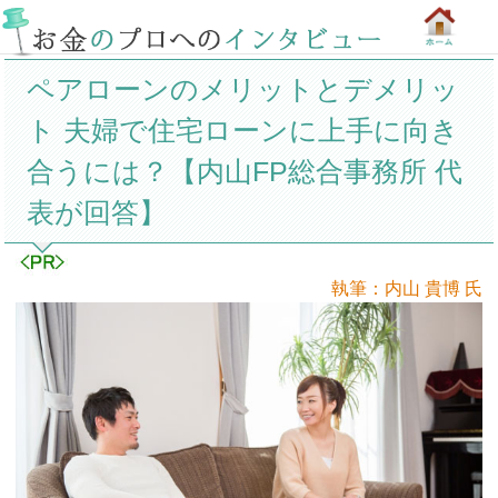
ペアローンのメリットとデメリッ
ト 夫婦で住宅ローンに上手に向き
合うには？【内山FP総合事務所 代
表が回答】
執筆：内山 貴博 氏