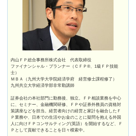
内山ＦＰ総合事務所株式会社 代表取締役
ファイナンシャル・プランナー（ＣＦＰ®、1級ＦＰ技能
士）
ＭＢＡ（九州大学大学院経済学府 経営修士課程修了）
九州共立大学経済学部非常勤講師
証券会社の本社部門に勤務後、独立。ＦＰ相談業務を中心
に、セミナー、金融機関研修、ＦＰや証券外務員の資格対
策講座などを担当。経営者向けの経営と家計を融合したＦ
Ｐ業務や、日本での生活やお金のことに疑問を抱える外国
人に向けＦＰコンサルティング(英語）を開始するなど、Ｆ
Ｐとして貢献できることを日々模索中。