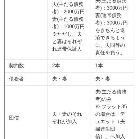
夫(主たる債務
夫(主たる債務
者)：3000万円
者)：2000万円
妻(連帯債務
妻(主たる債務
者)：3000万円
者)：1000万円
をきちんと返
※ただし、夫
済できるよう
と妻はそれぞ
に、夫同等の
れ連帯保証人
責任を負う。
契約数
2本
1本
債務者
夫・妻
夫・妻
夫(主たる債務
者)のみ
※ フラット35
夫・妻のそれ
の場合は「デ
団信
ぞれが加入
ュエット（夫
婦連生団
信）」へ加入