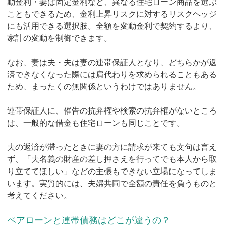
動金利・妻は固定金利など、異なる住宅ローン商品を選ぶ
こともできるため、金利上昇リスクに対するリスクヘッジ
にも活用できる選択肢。全額を変動金利で契約するより、
家計の変動を制御できます。
なお、妻は夫・夫は妻の連帯保証人となり、どちらかが返
済できなくなった際には肩代わりを求められることもある
ため、まったくの無関係というわけではありません。
連帯保証人に、催告の抗弁権や検索の抗弁権がないところ
は、一般的な借金も住宅ローンも同じことです。
夫の返済が滞ったときに妻の方に請求が来ても文句は言え
ず、「夫名義の財産の差し押さえを行ってでも本人から取
り立ててほしい」などの主張もできない立場になってしま
います。実質的には、夫婦共同で全額の責任を負うものと
考えてください。
ペアローンと連帯債務はどこが違うの？