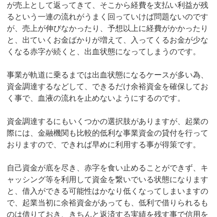
が売上として返ってきて、そこから経費を支払い利益が残
るという一連の流れがうまく回っていけば問題ないのです
が、売上が伸びなかったり、予想以上に経費がかかったり
と、出ていくお金ばかりが増えて、入ってくるお金が少な
くなる赤字が続くと、出血状態になってしまうのです。
事業が軌道に乗るまでは出血状態になるケースが多い為、
資金調達するなどして、できるだけ余裕資金を確保してお
く事で、血液の流れを止めないようにするのです。
資金調達するにもいくつかの選択肢がありますが、起業の
際には、金融機関も比較的低利な事業資金の貸付を行って
おりますので、できれば早めに利用する事が得策です。
自己資金が底を尽き、赤字を食い止めることができず、キ
ャッシング等を利用して資金を繋いでいる状態になります
と、借入ができる可能性はかなり低くなってしまいますの
で、起業当初に余裕資金があっても、低利で借りられるも
のは借りておき、きちんと返済する実績を残す事で信用を