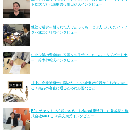
ト株式会社代表取締役町田萌氏インタビュー
他社で融資を断られた人であっても、ぜひ力になりたい～フ
タバ株式会社様インタビュー
中小企業の資金繰り改善をお手伝いしたい～トムズパートナ
ー 鈴木伸聡氏インタビュー
【中小企業診断士に聞いた】中小企業が銀行からお金を借り
る！銀行の審査に通るために必要なこと
FPにチャットで相談できる「お金の健康診断」が急成長～株
式会社400F 加々美文康氏インタビュー