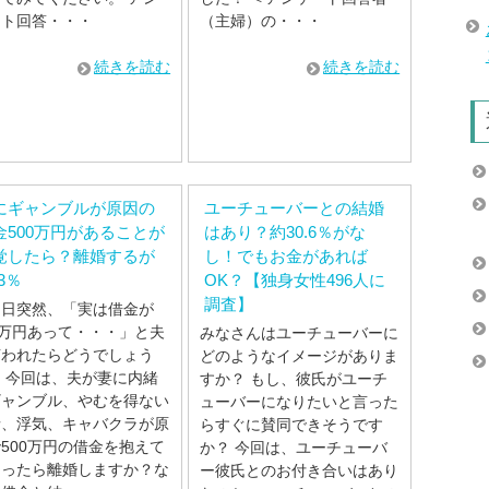
ート回答・・・
（主婦）の・・・
続きを読む
続きを読む
にギャンブルが原因の
ユーチューバーとの結婚
金500万円があることが
はあり？約30.6％がな
覚したら？離婚するが
し！でもお金があれば
.3％
OK？【独身女性496人に
調査】
る日突然、「実は借金が
0万円あって・・・」と夫
みなさんはユーチューバーに
言われたらどうでしょう
どのようなイメージがありま
 今回は、夫が妻に内緒
すか？ もし、彼氏がユーチ
ギャンブル、やむを得ない
ューバーになりたいと言った
情、浮気、キャバクラが原
らすぐに賛同できそうです
500万円の借金を抱えて
か？ 今回は、ユーチューバ
まったら離婚しますか？な
ー彼氏とのお付き合いはあり