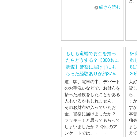
ど
続きを読む
もしも道端でお金を拾っ
彼
たらどうする？【300名に
欲
調査】警察に届けずにも
8
らった経験ありが約37％
3
道、駅、電車の中、デパート
大
のお手洗いなどで、お財布を
貸
拾った経験をしたことがある
ら
人もいるかもしれません。
す
そのお財布や入っていたお
すか
金、警察に届けましたか？
本音
ラッキー！と思ってもらって
独
しまいましたか？ 今回のア
まし
ンケートでは、・・・
え