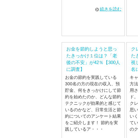
続きを読む
お金を節約しようと思っ
ク
たきっかけ１位は？「老
た
後の不安」が42％【300人
視
に調査】
名
お金の節約を実践している
キ
300名の方の現在の収入、預
方
貯金、何をきっかけにして節
用
約を始めたのか、どんな節約
ド。
テクニックが効果的と感じて
ク
いるのかなど、日常生活と節
思
約についてのアンケート結果
い
をご紹介します！ 節約を実
てい
践しているア・・・
の