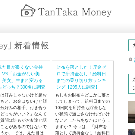
見た目が良くない金持
財布を落とした！貯金ゼ
」VS「お金がない美
ロで所持金なし！給料日
・美女」生まれ変わる
までの乗り切り方ランキ
らどっち？300名に調査
ング【295人に調査】
顔は好みじゃないけど超お
もしもお財布をどこかに落と
持ちと、お金はないけど顔
してしまって、給料日までの
自分好みの相手、付き合う
10日間を所持金も貯金もな
らどっちがいい？」なんて
い状態で過ごさなければいけ
う質問は誰もがお友達と話
ないとしたらあなたはどうし
たことがあるのではないで
ますか？ 今回は、「財布を
うか。 では、見た目は
落として所持金なし！給料日