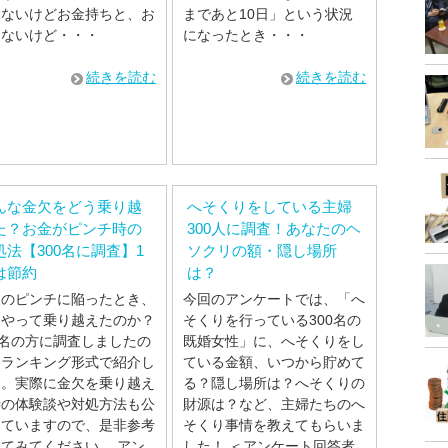
くないけどお金持ちと、お
まであと10日」という状況
はないけど・・・
になったとき・・・
続きを読む
続きを読む
んな金欠をどう乗り越
へそくりをしている主婦
た？お金がピンチ時の
300人に調査！あなたのヘ
処法【300名に調査】1
ソクリの額・隠し場所
は節約
は？
欠のピンチに陥ったとき、
今回のアンケートでは、「へ
うやって乗り越えたのか？
そくりを行っている300名の
0名の方に調査しましたの
既婚女性」に、へそくりをし
、ランキング形式で紹介し
ている金額、いつから貯めて
す。実際に金欠を乗り越え
る？隠し場所は？へそくりの
時の体験談や対処方法も公
財源は？など、主婦たちのへ
していますので、是非参考
そくり事情を教えてもらいま
てみてください。 アン
した！ ＜アンケート回答者