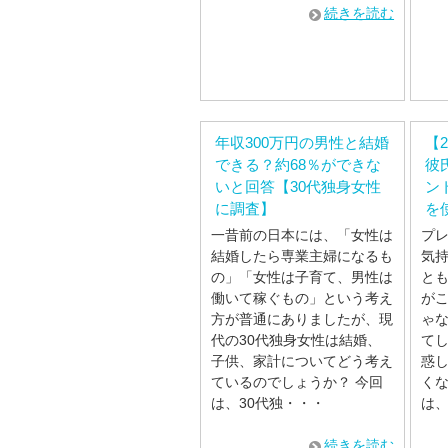
続きを読む
年収300万円の男性と結婚
【
できる？約68％ができな
彼
いと回答【30代独身女性
ン
に調査】
を
一昔前の日本には、「女性は
プ
結婚したら専業主婦になるも
気
の」「女性は子育て、男性は
と
働いて稼ぐもの」という考え
が
方が普通にありましたが、現
ゃ
代の30代独身女性は結婚、
て
子供、家計についてどう考え
惑
ているのでしょうか？ 今回
くな
は、30代独・・・
は
続きを読む