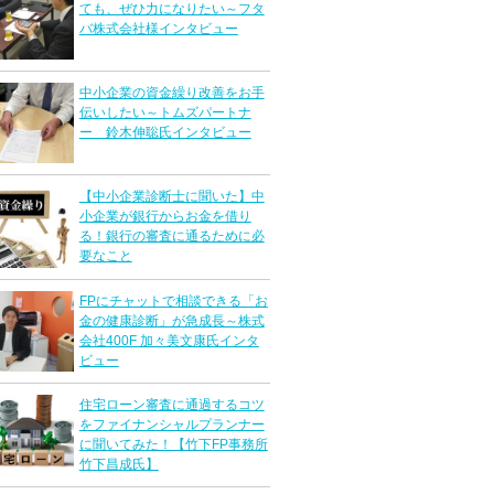
ても、ぜひ力になりたい～フタ
バ株式会社様インタビュー
中小企業の資金繰り改善をお手
伝いしたい～トムズパートナ
ー 鈴木伸聡氏インタビュー
【中小企業診断士に聞いた】中
小企業が銀行からお金を借り
る！銀行の審査に通るために必
要なこと
FPにチャットで相談できる「お
金の健康診断」が急成長～株式
会社400F 加々美文康氏インタ
ビュー
住宅ローン審査に通過するコツ
をファイナンシャルプランナー
に聞いてみた！【竹下FP事務所
竹下昌成氏】