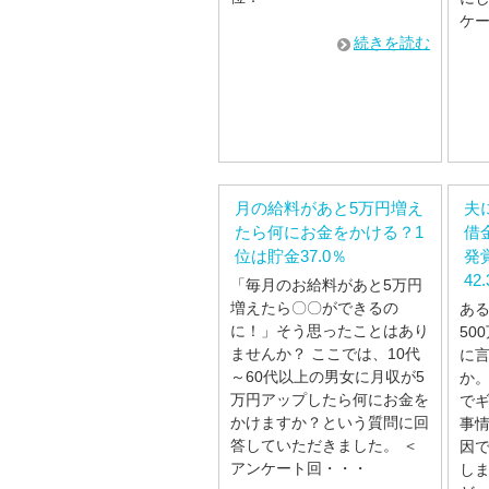
ケ
続きを読む
月の給料があと5万円増え
夫
たら何にお金をかける？1
借
位は貯金37.0％
発
42
「毎月のお給料があと5万円
増えたら〇〇ができるの
あ
に！」そう思ったことはあり
50
ませんか？ ここでは、10代
に
～60代以上の男女に月収が5
か。
万円アップしたら何にお金を
で
かけますか？という質問に回
事
答していただきました。 ＜
因で
アンケート回・・・
し