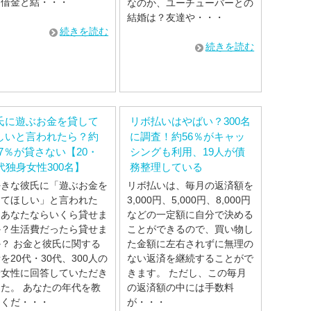
、借金と結・・・
なのか、ユーチューバーとの
結婚は？友達や・・・
続きを読む
続きを読む
氏に遊ぶお金を貸して
リボ払いはやばい？300名
しいと言われたら？約
に調査！約56％がキャッ
1.7％が貸さない【20・
シングも利用、19人が債
0代独身女性300名】
務整理している
好きな彼氏に「遊ぶお金を
リボ払いは、毎月の返済額を
してほしい」と言われた
3,000円、5,000円、8,000円
、あなたならいくら貸せま
などの一定額に自分で決める
か？生活費だったら貸せま
ことができるので、買い物し
？ お金と彼氏に関する
た金額に左右されずに無理の
を20代・30代、300人の
ない返済を継続することがで
身女性に回答していただき
きます。 ただし、この毎月
た。 あなたの年代を教
の返済額の中には手数料
てくだ・・・
が・・・