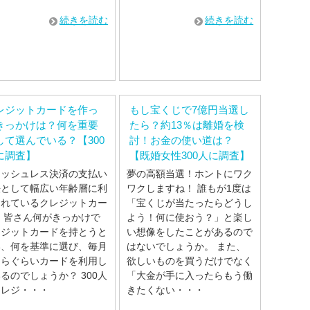
続きを読む
続きを読む
レジットカードを作っ
もし宝くじで7億円当選し
きっかけは？何を重要
たら？約13％は離婚を検
して選んでいる？【300
討！お金の使い道は？
に調査】
【既婚女性300人に調査】
ャッシュレス決済の支払い
夢の高額当選！ホントにワク
法として幅広い年齢層に利
ワクしますね！ 誰もが1度は
されているクレジットカー
「宝くじが当たったらどうし
 皆さん何がきっかけで
よう！何に使おう？」と楽し
レジットカードを持とうと
い想像をしたことがあるので
い、何を基準に選び、毎月
はないでしょうか。 また、
くらぐらいカードを利用し
欲しいものを買うだけでなく
るのでしょうか？ 300人
「大金が手に入ったらもう働
クレジ・・・
きたくない・・・