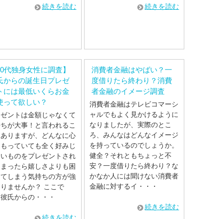
続きを読む
続きを読む
20代独身女性に調査】
消費者金融はやばい？一
氏からの誕生日プレゼ
度借りたら終わり？消費
トには最低いくらお金
者金融のイメージ調査
使って欲しい？
消費者金融はテレビコマーシ
ャルでもよく見かけるように
レゼントは金額じゃなくて
なりましたが、実際のとこ
持ちが大事！と言われるこ
ろ、みんなはどんなイメージ
もありますが、どんなに心
を持っているのでしょうか。
こもっていても全く好みじ
健全？それともちょっと不
ないものをプレゼントされ
安？一度借りたら終わり？な
しまったら嬉しさよりも困
かなか人には聞けない消費者
してしまう気持ちの方が強
金融に対するイ・・・
りませんか？ ここで
、彼氏からの・・・
続きを読む
続きを読む