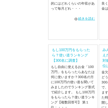
的にはどれくらいの年収があ
良
って毎月どれ・・・
金
続きを読む
もし100万円をもらった
み
ら？使い道ランキング
え
【300名に調査】
対
位
もし自由に使えるお金「100
万円」をもらったらあなたは
金
何に使いますか？300名の方
ど
に100万円の使い道を聞いて
30
みましたのでランキング形式
で
で紹介します。 もし100万円
ま
をもらったら？使い道ランキ
た
ング【複数回答可】 第１
開
位：・・・
にし