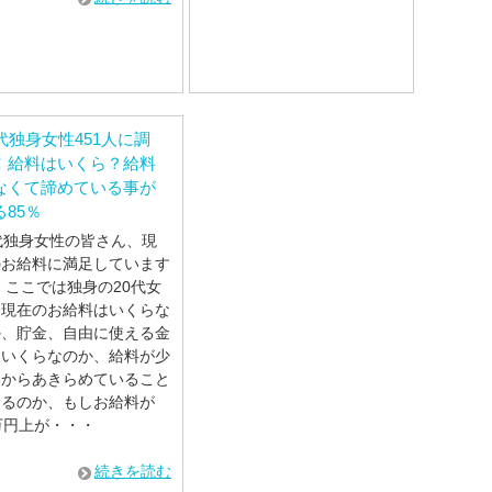
0代独身女性451人に調
！給料はいくら？給料
なくて諦めている事が
る85％
代独身女性の皆さん、現
のお給料に満足しています
 ここでは独身の20代女
に現在のお給料はいくらな
か、貯金、自由に使える金
はいくらなのか、給料が少
いからあきらめていること
あるのか、もしお給料が
万円上が・・・
続きを読む