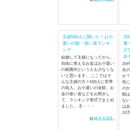
主婦500人に聞いた！お小
2
遣いの額・使い道ランキ
査
ング
少
あ
結婚して主婦になってから、
自由に使えるお金はお小遣い
20
の範囲内という人も少なくな
在
いと思います。 ここではそ
か？
んな主婦の方々500人に世帯
性
の収入、お小遣いの金額、お
の
金の使い道などをお聞きし
額
て、ランキング形式でまとめ
な
ました。 主・・・
は
10
続きを読む