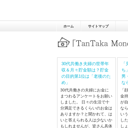
ホーム
サイトマップ
30代共働き夫婦の世帯年
「
収＆月々貯金額は？貯金
ち
の目的第1位は「老後のた
男
め」
な
30代共働きの夫婦にお金に
「
まつわるアンケートをお願い
金
しました。 日々の生活で十
が
分満足できるくらいのお金は
な
ありますか？と聞かれて、は
い
いと答えられる人は少ないか
し
もしれませんが、皆さん具体
しょ